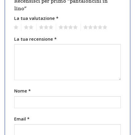
Recensisci per primo “pantaloncini in
lino”
La tua valutazione
*
1
2
3
4
5
La tua recensione
*
Nome
*
Email
*