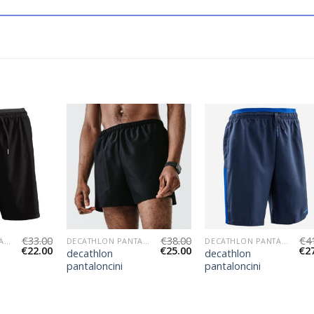
€
33.00
€
38.00
€
4
DECATHLON PANTALONCINI
DECATHLON PANTALONCINI
DECATHLON PANTALONCINI
€
22.00
€
25.00
€
2
decathlon
decathlon
pantaloncini
pantaloncini