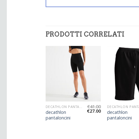
PRODOTTI CORRELATI
€
33.00
€
41.00
DECATHLON PANTALONCINI
DECATHLON PANTALONCINI
€
22.00
€
27.00
lon
decathlon
decathlon
ncini
pantaloncini
pantaloncini