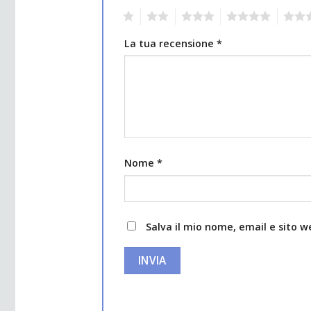
1
2
3
4
5
La tua recensione
*
Nome
*
Salva il mio nome, email e sito 