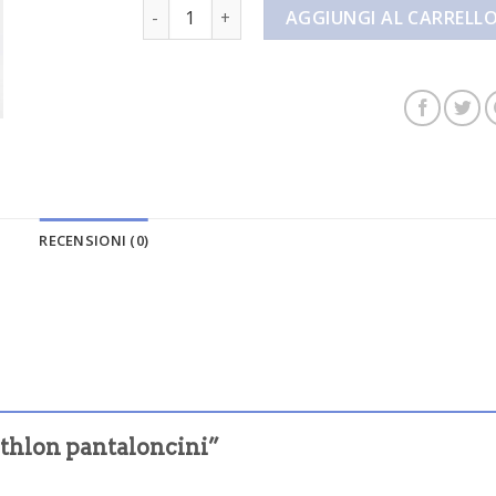
decathlon pantaloncini quantità
AGGIUNGI AL CARRELL
RECENSIONI (0)
athlon pantaloncini”