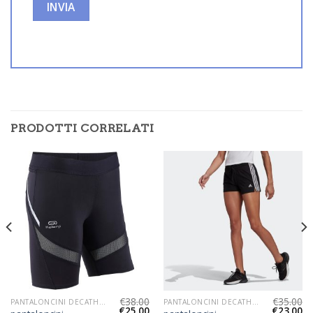
PRODOTTI CORRELATI
€
38.00
€
35.00
PANTALONCINI DECATHLON DONNA
PANTALONCINI DECATHLON DONNA
€
25.00
€
23.00