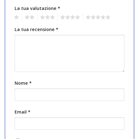
La tua valutazione
*
1
2
3
4
5
La tua recensione
*
Nome
*
Email
*