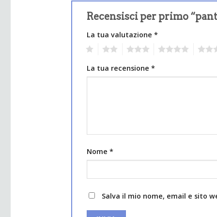
Recensisci per primo “pan
La tua valutazione
*
1
2
3
4
5
La tua recensione
*
Nome
*
Salva il mio nome, email e sito 