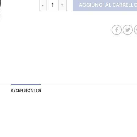
pantaloncini donna trekking quantità
AGGIUNGI AL CARRELL
RECENSIONI (0)