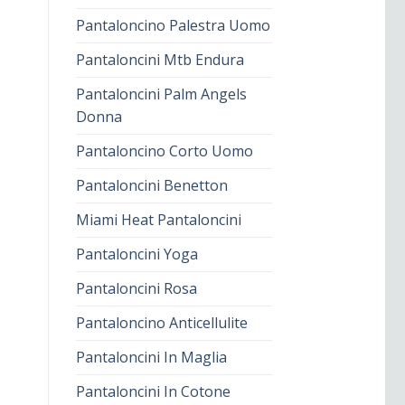
Pantaloncino Palestra Uomo
Pantaloncini Mtb Endura
Pantaloncini Palm Angels
Donna
Pantaloncino Corto Uomo
Pantaloncini Benetton
Miami Heat Pantaloncini
Pantaloncini Yoga
Pantaloncini Rosa
Pantaloncino Anticellulite
Pantaloncini In Maglia
Pantaloncini In Cotone