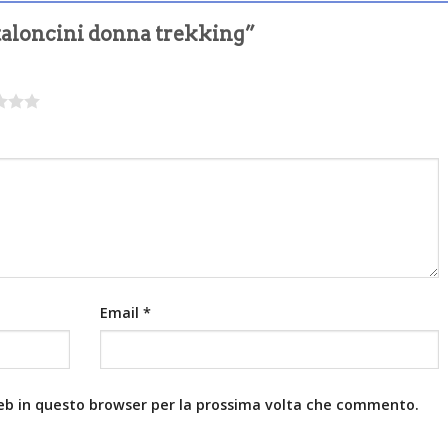
taloncini donna trekking”
Email
*
web in questo browser per la prossima volta che commento.