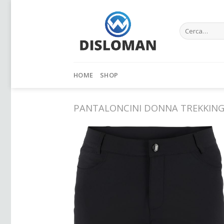
Skip
to
Cerca:
content
HOME
SHOP
PANTALONCINI DONNA TREKKIN