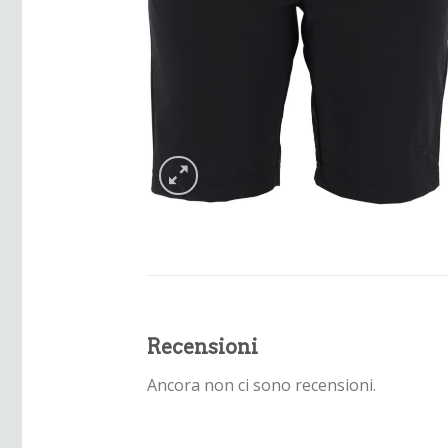
Recensioni
Ancora non ci sono recensioni.