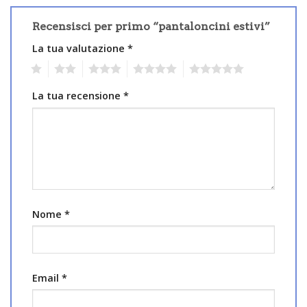
Recensisci per primo “pantaloncini estivi”
La tua valutazione
*
1
2
3
4
5
La tua recensione
*
Nome
*
Email
*