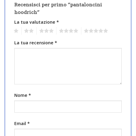
Recensisci per primo “pantaloncini
hoodrich”
La tua valutazione
*
1
2
3
4
5
La tua recensione
*
Nome
*
Email
*