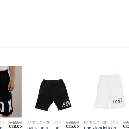
€
42.00
€
38.00
€
3
CON
PANTALONCINI ICON
PANTALONCINI ICON
€
28.00
€
25.00
€
2
on
pantaloncini icon
pantaloncini icon