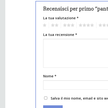
Recensisci per primo “pan
La tua valutazione
*
1
2
3
4
5
La tua recensione
*
Nome
*
Salva il mio nome, email e sito 