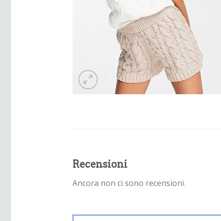
Recensioni
Ancora non ci sono recensioni.