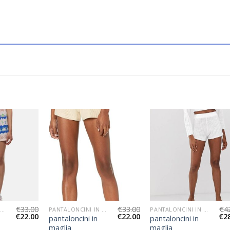
€
33.00
€
33.00
€
4
PANTALONCINI IN MAGLIA
PANTALONCINI IN MAGLIA
PANTALONCINI IN MAGLIA
€
22.00
€
22.00
€
2
pantaloncini in
pantaloncini in
maglia
maglia