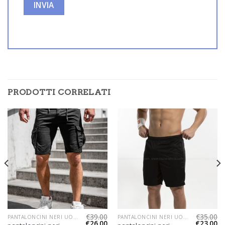
PRODOTTI CORRELATI
€
39.00
€
35.00
PANTALONCINI NERI UOMO
PANTALONCINI NERI UOMO
€
26.00
€
23.00