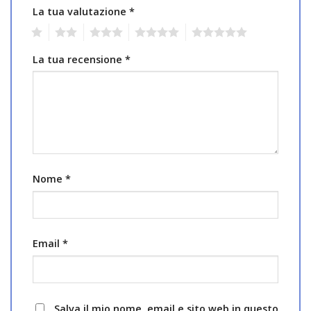
La tua valutazione
*
1
2
3
4
5
La tua recensione
*
Nome
*
Email
*
Salva il mio nome, email e sito web in questo