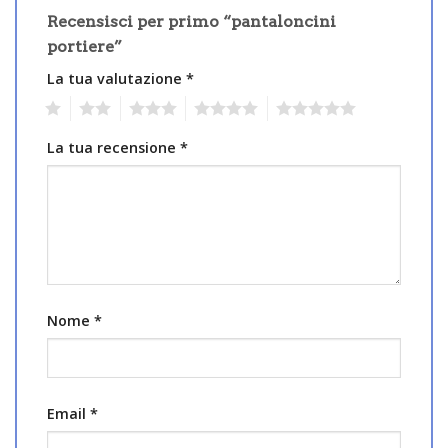
Recensisci per primo “pantaloncini
portiere”
La tua valutazione
*
1
2
3
4
5
La tua recensione
*
Nome
*
Email
*