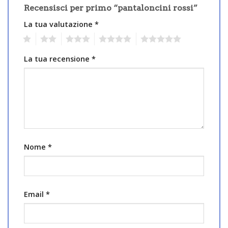
Recensisci per primo “pantaloncini rossi”
La tua valutazione
*
1
2
3
4
5
La tua recensione
*
Nome
*
Email
*