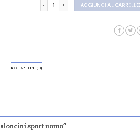
pantaloncini sport uomo quantità
AGGIUNGI AL CARRELL
RECENSIONI (0)
taloncini sport uomo”