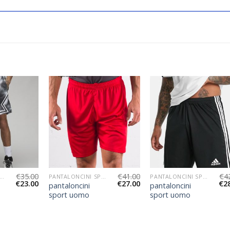
€
35.00
€
41.00
€
4
TALONCINI SPORT UOMO
PANTALONCINI SPORT UOMO
PANTALONCINI SPORT UOMO
€
23.00
€
27.00
€
2
pantaloncini
pantaloncini
sport uomo
sport uomo