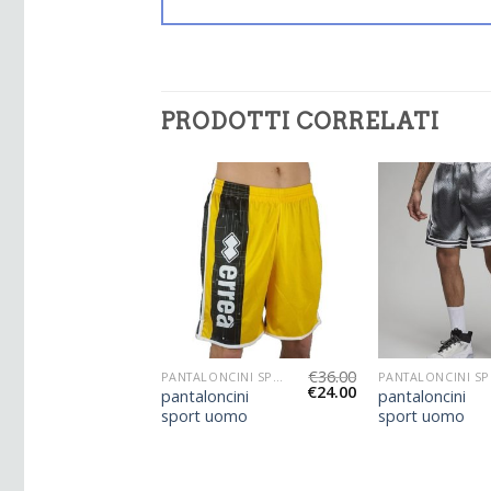
PRODOTTI CORRELATI
€
38.00
€
36.00
PANTALONCINI SPORT UOMO
PANTALONCINI SPORT UOMO
PAN
€
25.00
€
24.00
ncini
pantaloncini
pantaloncini
uomo
sport uomo
sport uomo