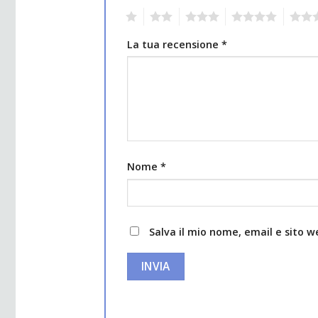
1
2
3
4
5
La tua recensione
*
Nome
*
Salva il mio nome, email e sito 