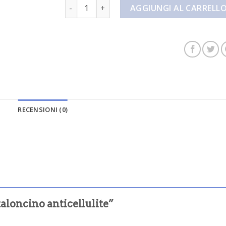
pantaloncino anticellulite quantità
AGGIUNGI AL CARRELL
RECENSIONI (0)
aloncino anticellulite”