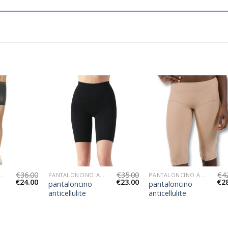
€
36.00
€
35.00
€
4
LONCINO ANTICELLULITE
PANTALONCINO ANTICELLULITE
PANTALONCINO ANTICELLULITE
€
24.00
€
23.00
€
2
pantaloncino
pantaloncino
anticellulite
anticellulite