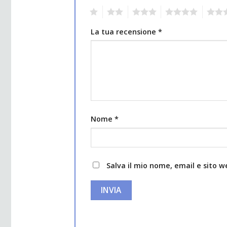
1
2
3
4
5
La tua recensione
*
Nome
*
Salva il mio nome, email e sito 