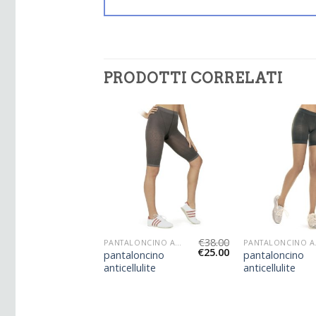
PRODOTTI CORRELATI
€
35.00
€
38.00
PANTALONCINO ANTICELLULITE
PANTALONCINO ANTICELLULITE
PANTA
€
23.00
€
25.00
ncino
pantaloncino
pantaloncino
ulite
anticellulite
anticellulite