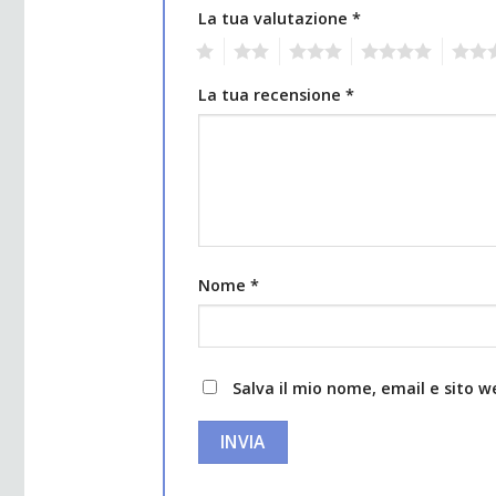
La tua valutazione
*
1
2
3
4
5
La tua recensione
*
Nome
*
Salva il mio nome, email e sito 