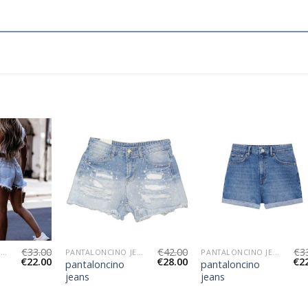
€
33.00
€
42.00
€
3
PANTALONCINO JEANS
PANTALONCINO JEANS
PANTALONCINO JEANS
€
22.00
€
28.00
€
2
pantaloncino
pantaloncino
jeans
jeans