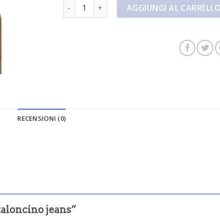
pantaloncino jeans quantità
AGGIUNGI AL CARRELL
RECENSIONI (0)
taloncino jeans”