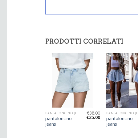
PRODOTTI CORRELATI
€
36.00
€
38.00
PANTALONCINO JEANS
PANTALONCINO JEANS
€
24.00
€
25.00
ncino
pantaloncino
pantaloncino
jeans
jeans