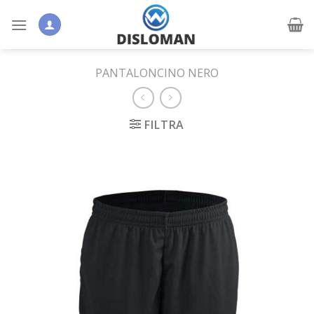
Skip
to
content
PANTALONCINO NERO
FILTRA