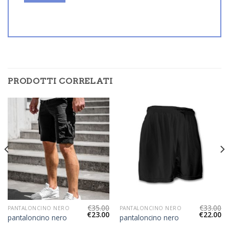
PRODOTTI CORRELATI
€
35.00
€
33.00
PANTALONCINO NERO
PANTALONCINO NERO
€
23.00
€
22.00
pantaloncino nero
pantaloncino nero