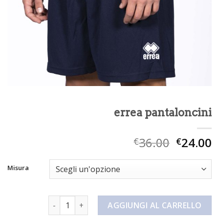
errea pantaloncini
36.00
24.00
€
€
Misura
errea pantaloncini quantità
AGGIUNGI AL CARRELLO