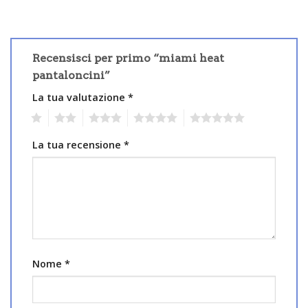
Recensisci per primo “miami heat
pantaloncini”
La tua valutazione
*
1
2
3
4
5
La tua recensione
*
Nome
*