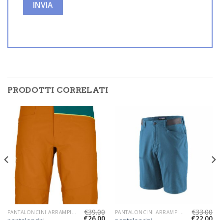
PRODOTTI CORRELATI
€
39.00
€
33.00
PANTALONCINI ARRAMPICATA UOMO
PANTALONCINI ARRAMPICATA UOMO
€
26.00
€
22.00