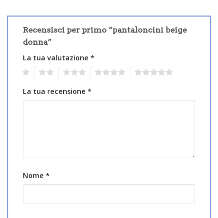
Recensisci per primo “pantaloncini beige
donna”
La tua valutazione
*
1
2
3
4
5
La tua recensione
*
Nome
*