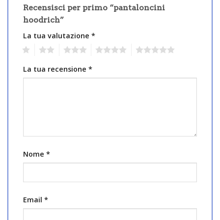
Recensisci per primo “pantaloncini
hoodrich”
La tua valutazione
*
1
2
3
4
5
La tua recensione
*
Nome
*
Email
*