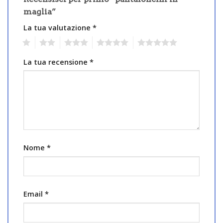
maglia”
La tua valutazione
*
1
2
3
4
5
La tua recensione
*
Nome
*
Email
*