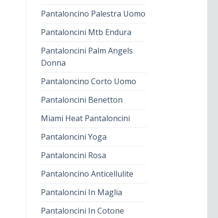
Pantaloncino Palestra Uomo
Pantaloncini Mtb Endura
Pantaloncini Palm Angels
Donna
Pantaloncino Corto Uomo
Pantaloncini Benetton
Miami Heat Pantaloncini
Pantaloncini Yoga
Pantaloncini Rosa
Pantaloncino Anticellulite
Pantaloncini In Maglia
Pantaloncini In Cotone