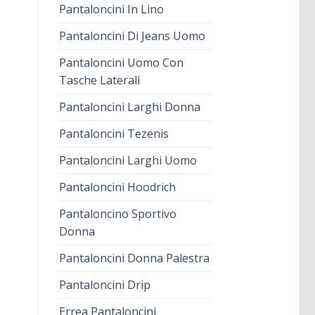
Pantaloncini In Lino
Pantaloncini Di Jeans Uomo
Pantaloncini Uomo Con
Tasche Laterali
Pantaloncini Larghi Donna
Pantaloncini Tezenis
Pantaloncini Larghi Uomo
Pantaloncini Hoodrich
Pantaloncino Sportivo
Donna
Pantaloncini Donna Palestra
Pantaloncini Drip
Errea Pantaloncini