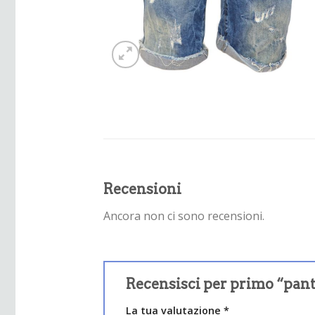
Recensioni
Ancora non ci sono recensioni.
Recensisci per primo “pan
La tua valutazione
*