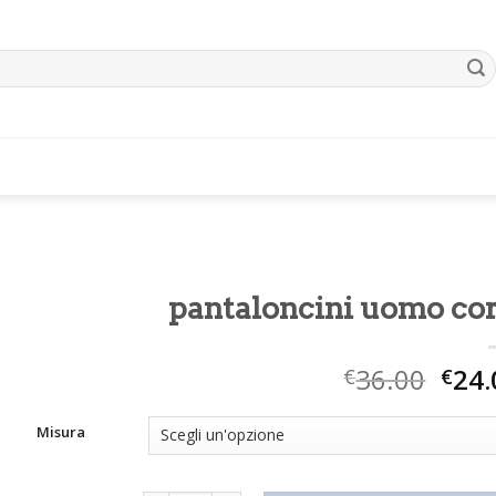
pantaloncini uomo cor
36.00
24.
€
€
Misura