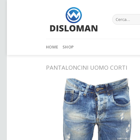
Skip
to
Cerca:
content
HOME
SHOP
PANTALONCINI UOMO CORTI