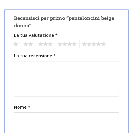
Recensisci per primo “pantaloncini beige
donna”
La tua valutazione
*
1
2
3
4
5
La tua recensione
*
Nome
*